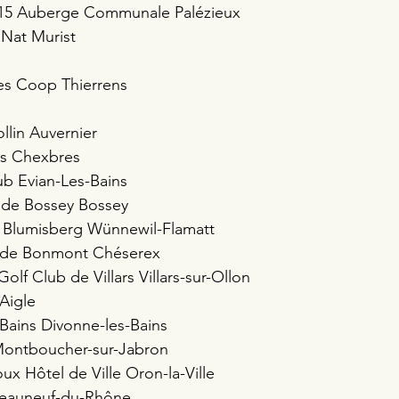
15 Auberge Communale Palézieux 
Nat Murist 
 
es Coop Thierrens 
lin Auvernier 
s Chexbres 
ub Evian-Les-Bains 
 de Bossey Bossey 
 Blumisberg Wünnewil-Flamatt 
b de Bonmont Chéserex 
olf Club de Villars Villars-sur-Ollon 
Aigle 
Bains Divonne-les-Bains 
 Montboucher-sur-Jabron 
ux Hôtel de Ville Oron-la-Ville 
âteauneuf-du-Rhône 