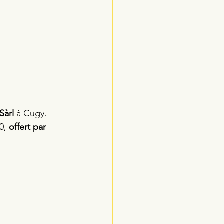
Sàrl 
à Cugy. 
0, 
offert par