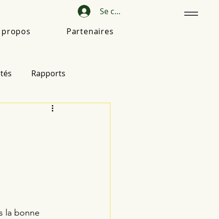
Se connecter
 propos
Partenaires
ités
Rapports
s la bonne 