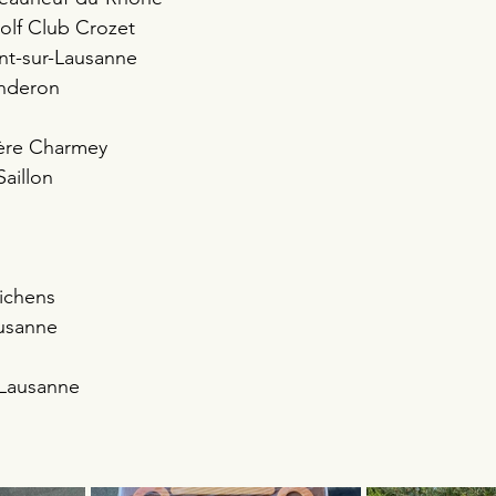
Golf Club Crozet 
nt-sur-Lausanne 
anderon 
yère Charmey 
Saillon 
ichens 
usanne 
 Lausanne