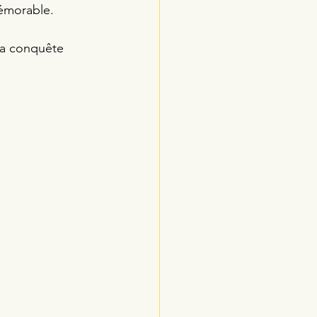
émorable. 
la conquête 