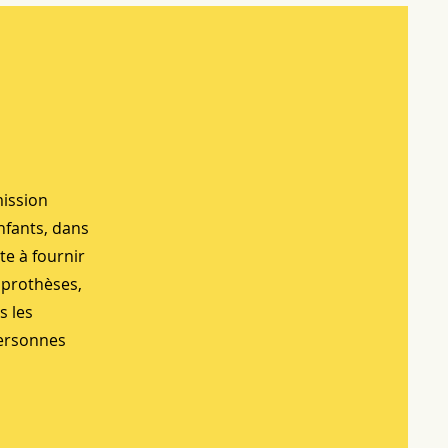
mission
nfants, dans
te à fournir
 prothèses,
s les
 personnes