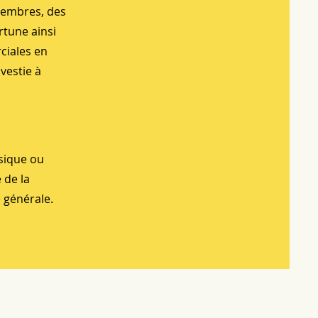
 membres, des
rtune ainsi
ciales en
nvestie à
sique ou
 de la
e générale.