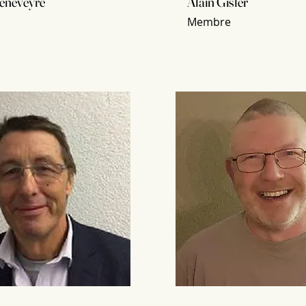
eneveyre
Alain Gisler
Membre