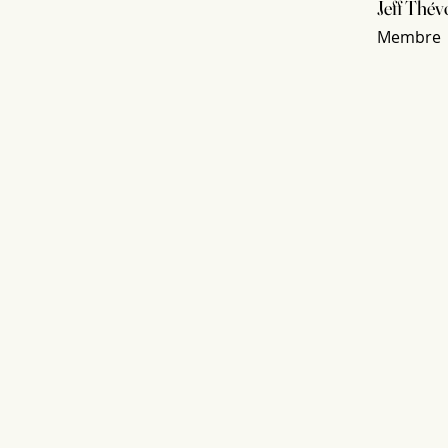
Jeff Thév
Membre