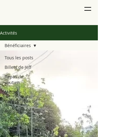
Activités
Bénéficiaires
Tous les posts
Billets de Jeff
Repas de
soutien
Média
Bénéficiaires
Activités
Rapports